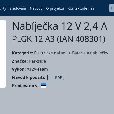
ukty
Sledování
Návody
O projektu
Kontaktujte nás
Nabíječka 12 V 2,4 A
PLGK 12 A3 (IAN 408301)
Kategorie:
Elektrické nářadí -> Baterie a nabíječky
Značka:
Parkside
Výkon:
X12V-Team
Návod k použití:
PDF
Prodáváno v: