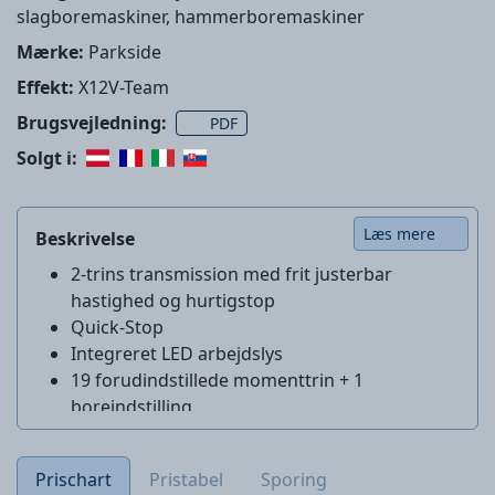
slagboremaskiner, hammerboremaskiner
Mærke:
Parkside
Effekt:
X12V-Team
Brugsvejledning:
PDF
Solgt i:
Læs mere
Beskrivelse
2-trins transmission med frit justerbar
hastighed og hurtigstop
Quick-Stop
Integreret LED arbejdslys
19 forudindstillede momenttrin + 1
boreindstilling
BATTERI IKKE INKLUDERET
OPLADER IKKE INKLUDERET
Prischart
Pristabel
Sporing