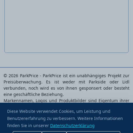
Gartenclogs für Damen oder Herren
© 2026 ParkPrice - ParkPrice ist ein unabhängiges Projekt zur
Preisüberwachung. Es ist weder mit Parkside oder Lidl
verbunden, noch wird es von ihnen gesponsert oder besteht
eine geschäftliche Beziehung.
Markennamen, Logos und Produktbilder sind Eigentum ihrer
jeweiligen Inhaber und werden ausschließlich zur
Diese Website verwendet Cookies, um Leistung und
Identifizierung der analysierten Produkte verwendet.
Benutzererfahrung zu verbessern. Weitere Informationen
Spendiere mir einen Kaffee
Datenschutzerklärung
|
Nutzungsbedingungen
|
Cookie-
finden Sie in unserer
Datenschutzerklärung
Einstellungen
|
Kontakt