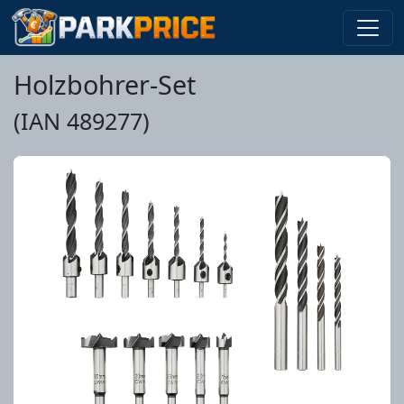
Holzbohrer-Set
(IAN 489277)