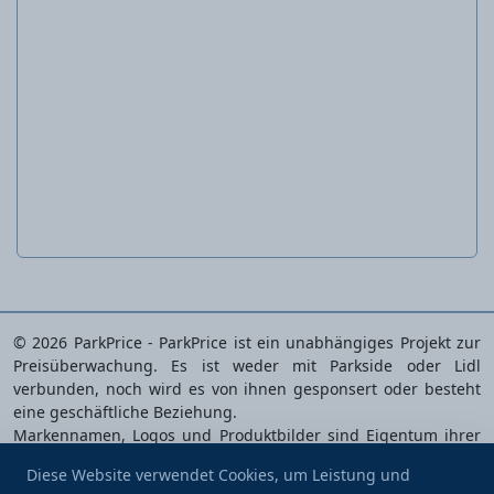
Holzschutzbeschichtung
© 2026 ParkPrice - ParkPrice ist ein unabhängiges Projekt zur
Preisüberwachung. Es ist weder mit Parkside oder Lidl
verbunden, noch wird es von ihnen gesponsert oder besteht
eine geschäftliche Beziehung.
Markennamen, Logos und Produktbilder sind Eigentum ihrer
jeweiligen Inhaber und werden ausschließlich zur
Diese Website verwendet Cookies, um Leistung und
Identifizierung der analysierten Produkte verwendet.