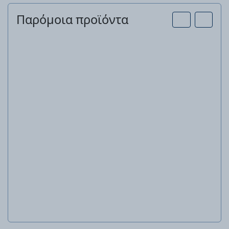
Παρόμοια προϊόντα
Τηλεσκοπικό κλειδί καστάνιας
Τ