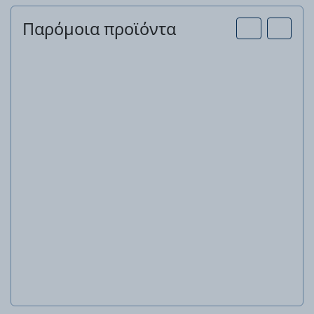
Παρόμοια προϊόντα
Επαναφορτιζόμενο πολυκοπτικό 12 V
PGSA 12 A1