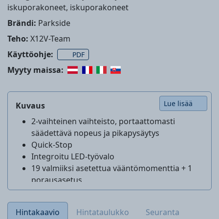
iskuporakoneet, iskuporakoneet
Brändi:
Parkside
Teho:
X12V-Team
Käyttöohje:
PDF
Myyty maissa:
Lue lisää
Kuvaus
2-vaihteinen vaihteisto, portaattomasti
säädettävä nopeus ja pikapysäytys
Quick-Stop
Integroitu LED-työvalo
19 valmiiksi asetettua vääntömomenttia + 1
porausasetus
AKKU EI SISÄLLY
LATAUSLAITE EI SISÄLLY
Hintakaavio
Hintataulukko
Seuranta