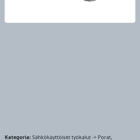
Kategoria:
Sähkökäyttöiset työkalut -> Porat,