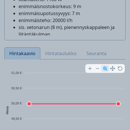
enimmäisnostokorkeus: 9 m
enimmäisupotussyvyys: 7 m
enimmäisteho: 20000 l/h
sis. vetonarun (8 m), pienennyskappaleen ja
liitäntäkulman
Hintakaavio
Hintataulukko
Seuranta
51,00 €
50,50 €
50,00 €
Hinta
49,50 €