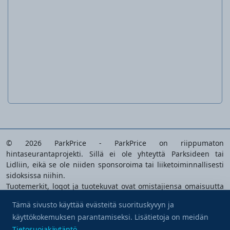
Uppoava likaiseen veteen tarkoitettu
pumppu
PETPS 400 A1
© 2026 ParkPrice - ParkPrice on riippumaton
hintaseurantaprojekti. Sillä ei ole yhteyttä Parksideen tai
Lidliin, eikä se ole niiden sponsoroima tai liiketoiminnallisesti
sidoksissa niihin.
Tuotemerkit, logot ja tuotekuvat ovat omistajiensa omaisuutta
ja niitä käytetään ainoastaan analysoitavien tuotteiden
Tämä sivusto käyttää evästeitä suorituskyvyn ja
tunnistamiseen.
käyttökokemuksen parantamiseksi. Lisätietoja on meidän
Osta minulle kahvi
Tietosuojakäytäntö
|
Käyttöehdot
|
Evästeasetukset
|
Ota
Tietosuojakäytäntö