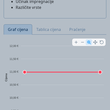
Učinak impregnacije
Različite vrste
Graf cijena
Tablica cijena
Praćenje
12,00 €
11,50 €
11,00 €
Cijena
10,50 €
10,00 €