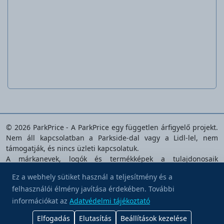
Férfi munkanadrág
© 2026 ParkPrice - A ParkPrice egy független árfigyelő projekt.
Nem áll kapcsolatban a Parkside-dal vagy a Lidl-lel, nem
támogatják, és nincs üzleti kapcsolatuk.
A márkanevek, logók és termékképek a tulajdonosaik
tulajdonát képezik, és kizárólag az elemzett termékek
Ez a webhely sütiket használ a teljesítmény és a
azonosítására szolgálnak.
felhasználói élmény javítása érdekében. További
Hívj meg egy kávéra
Adatvédelmi tájékoztató
|
Felhasználási feltételek
|
Süti
információkat az
Adatvédelmi tájékoztató
beállítások
|
Kapcsolat
Elfogadás
Elutasítás
Beállítások kezelése