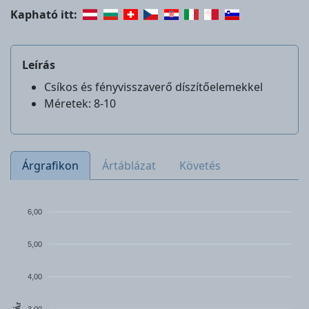
Kapható itt:
Leírás
Csíkos és fényvisszaverő díszítőelemekkel
Méretek: 8-10
Árgrafikon
Ártáblázat
Követés
6,00
5,00
4,00
Ár
3,00