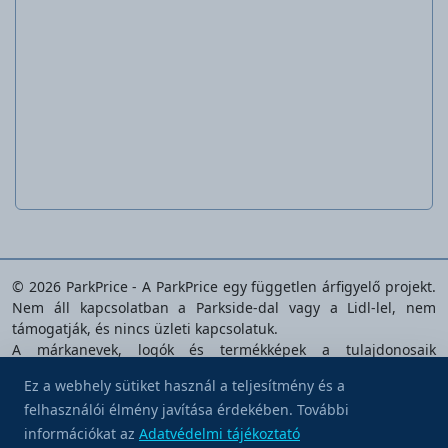
Férfi motoros dzseki
© 2026 ParkPrice - A ParkPrice egy független árfigyelő projekt.
Nem áll kapcsolatban a Parkside-dal vagy a Lidl-lel, nem
támogatják, és nincs üzleti kapcsolatuk.
A márkanevek, logók és termékképek a tulajdonosaik
tulajdonát képezik, és kizárólag az elemzett termékek
Ez a webhely sütiket használ a teljesítmény és a
azonosítására szolgálnak.
felhasználói élmény javítása érdekében. További
Hívj meg egy kávéra
Adatvédelmi tájékoztató
|
Felhasználási feltételek
|
Süti
információkat az
Adatvédelmi tájékoztató
beállítások
|
Kapcsolat