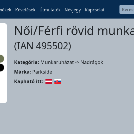
mékek
Követések
Útmutatók
Névjegy
Kapcsolat
Női/Férfi rövid mun
(IAN 495502)
Kategória:
Munkaruházat -> Nadrágok
Márka:
Parkside
Kapható itt: