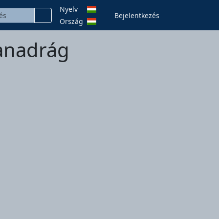
Nyelv
Bejelentkezés
Ország
kanadrág