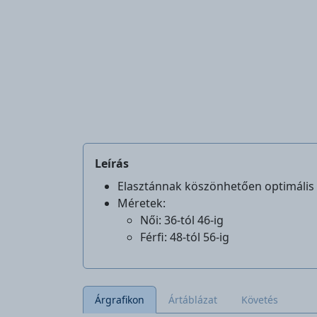
Leírás
Elasztánnak köszönhetően optimális 
Méretek:
Női: 36-tól 46-ig
Férfi: 48-tól 56-ig
Árgrafikon
Ártáblázat
Követés