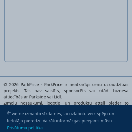
Līme
© 2026 ParkPrice - ParkPrice ir neatkarīgs cenu uzraudzības
projekts. Tas nav saistīts, sponsorēts vai citādi biznesa
attiecībās ar Parkside vai Lidl.
Zīmolu nosaukumi, logotipi un produktu attēli pieder to
īpašniekiem un tiek izmantoti tikai analizēto produktu
Šī vietne izmanto sīkdatnes, lai uzlabotu veiktspēju un
identificēšanai.
lietotāja pieredzi. Vairāk informācijas pieejams mūsu
Uzcienā mani ar kafiju
Privātuma politika
|
Pakalpojuma noteikumi
|
Sīkdatņu
Privātuma politika
iestatījumi
|
Sazinaties