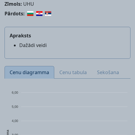
Zīmols:
UHU
Pārdots:
Apraksts
Dažādi veidi
Cenu diagramma
Cenu tabula
Sekošana
6,00
5,00
4,00
Cena
3,00