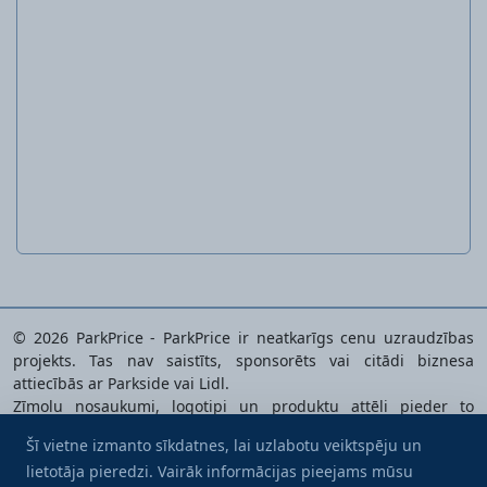
Sieviešu darba bikses
© 2026 ParkPrice - ParkPrice ir neatkarīgs cenu uzraudzības
projekts. Tas nav saistīts, sponsorēts vai citādi biznesa
attiecībās ar Parkside vai Lidl.
Zīmolu nosaukumi, logotipi un produktu attēli pieder to
īpašniekiem un tiek izmantoti tikai analizēto produktu
Šī vietne izmanto sīkdatnes, lai uzlabotu veiktspēju un
identificēšanai.
lietotāja pieredzi. Vairāk informācijas pieejams mūsu
Uzcienā mani ar kafiju
Privātuma politika
|
Pakalpojuma noteikumi
|
Sīkdatņu