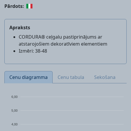
Pārdots:
Apraksts
CORDURA® ceļgalu pastiprinājums ar
atstarojošiem dekoratīviem elementiem
Izmēri: 38-48
Cenu diagramma
Cenu tabula
Sekošana
6,00
5,00
4,00