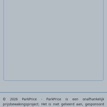
Lader 12 V 2,4 A
PLGK 12 A3
© 2026 ParkPrice - ParkPrice is een onafhankelijk
prijsbewakingsproject. Het is niet gelieerd aan, gesponsord