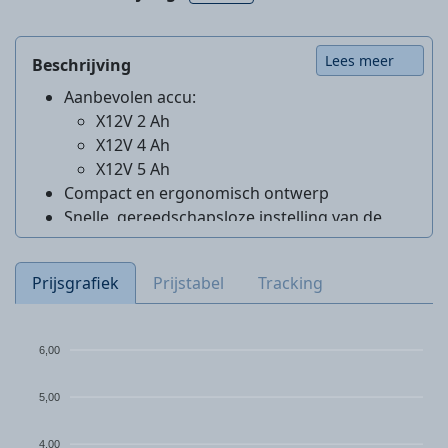
Lees meer
Beschrijving
Aanbevolen accu:
X12V 2 Ah
X12V 4 Ah
X12V 5 Ah
Compact en ergonomisch ontwerp
Snelle, gereedschapsloze instelling van de
beschermkap
Eenvoudige schijfwissel dankzij SPINDLE LOCK
Prijsgrafiek
Prijstabel
Tracking
Geschikt voor gangbare doorslijpschijven (Ø
76 mm)
Onbelast toerental: 19000 rpm
6,00
Diameter doorslijpschijf: 76 mm
Inclusief accessoires: 1 doorslijpschijf voor
5,00
non-ferrometalen, 1 inbussleutel
Deze koffer is gemaakt van 90% gerecycled
4,00