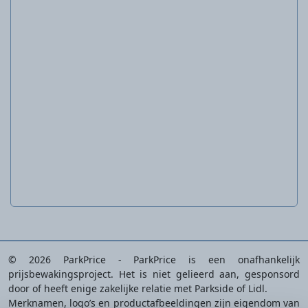
20 V haakse slijper
Ac
PWSA 20-Li C3
© 2026 ParkPrice - ParkPrice is een onafhankelijk
prijsbewakingsproject. Het is niet gelieerd aan, gesponsord
door of heeft enige zakelijke relatie met Parkside of Lidl.
Merknamen, logo’s en productafbeeldingen zijn eigendom van