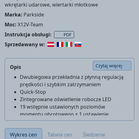
wkrętarki udarowe, wiertarki młotkowe
Marka:
Parkside
Moc:
X12V-Team
Instrukcja obsługi:
PDF
Sprzedawany w:
Czytaj więcej
Opis
Dwubiegowa przekładnia z płynną regulacją
prędkości i szybkim zatrzymaniem
Quick-Stop
Zintegrowane oświetlenie robocze LED
19 wstępnie ustawionych poziomów
momentu obrotowego + 1 ustawienie
wiercenia
AKUMULATOR NIE JEST W ZESTAWIE
Wykres cen
Tabela cen
Śledzenie
ŁADOWARKA NIE JEST W ZESTAWIE