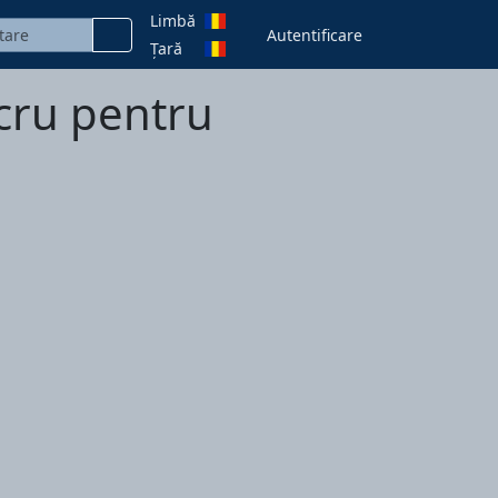
Limbă
Autentificare
Țară
ucru pentru