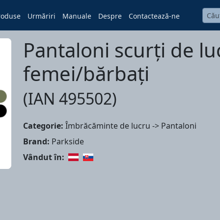
roduse
Urmăriri
Manuale
Despre
Contactează-ne
Pantaloni scurți de l
femei/bărbați
(IAN 495502)
Categorie:
Îmbrăcăminte de lucru -> Pantaloni
Brand:
Parkside
Vândut în: