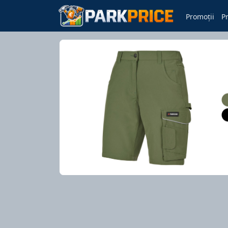
Promoții
P