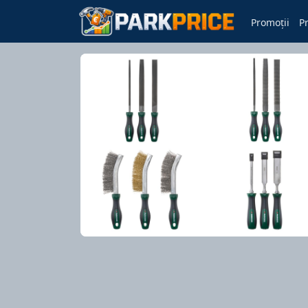
Promoții
P