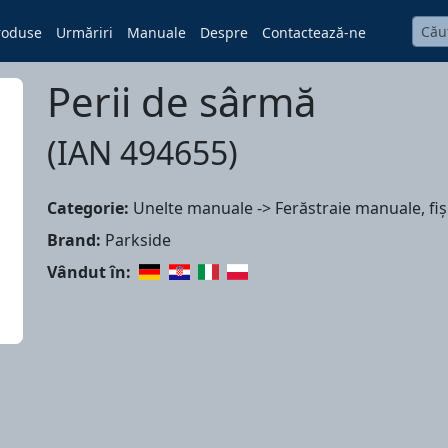
roduse
Urmăriri
Manuale
Despre
Contactează-ne
Perii de sârmă
(IAN 494655)
Categorie:
Unelte manuale -> Ferăstraie manuale, fiș
Brand:
Parkside
Vândut în: