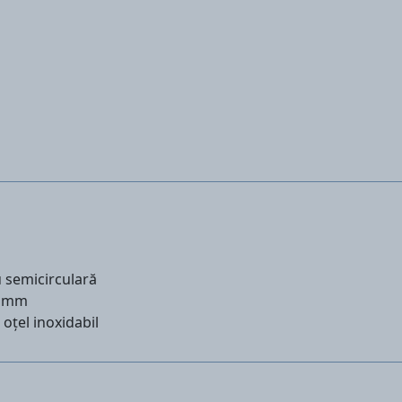
u semicirculară
4 mm
 oțel inoxidabil