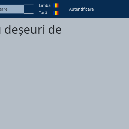
Limbă
Autentificare
Țară
u deșeuri de