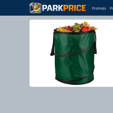
Promoții
P