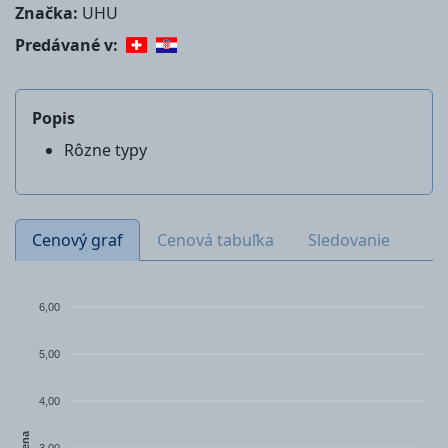
Značka:
UHU
Predávané v:
Popis
Rôzne typy
Cenový graf
Cenová tabuľka
Sledovanie
6,00
5,00
4,00
Cena
3,00