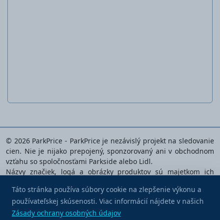
Lepidlo
© 2026 ParkPrice - ParkPrice je nezávislý projekt na sledovanie
cien. Nie je nijako prepojený, sponzorovaný ani v obchodnom
vzťahu so spoločnosťami Parkside alebo Lidl.
Názvy značiek, logá a obrázky produktov sú majetkom ich
príslušných vlastníkov a používajú sa výlučne na identifikáciu
Táto stránka používa súbory cookie na zlepšenie výkonu a
analyzovaných produktov.
používateľskej skúsenosti. Viac informácií nájdete v našich
Kúpte mi kávu
Zásady ochrany osobných údajov
|
Podmienky používania
|
Zásady ochrany osobných údajov
Nastavenia súborov cookie
|
Kontaktujte nás