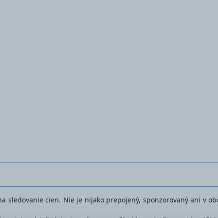
Olejem na drevo
t na sledovanie cien. Nie je nijako prepojený, sponzorovaný ani v