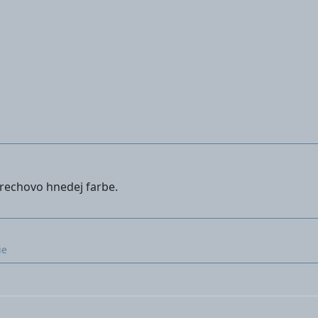
orechovo hnedej farbe.
ie