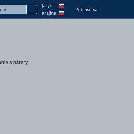
Jazyk
Prihlásiť sa
Krajina
anie a nátery