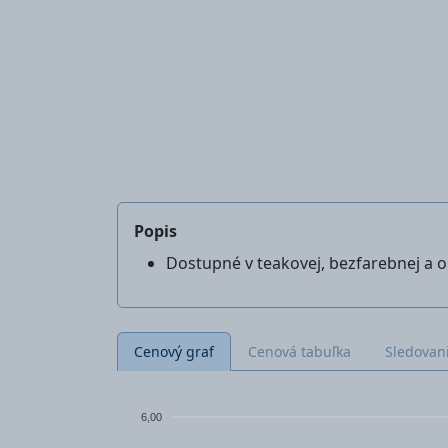
Popis
Dostupné v teakovej, bezfarebnej a 
Cenový graf
Cenová tabuľka
Sledovan
6,00