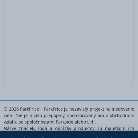
Uhlová brúčka 20 V
A
PWSA 20-Li C3
© 2026 ParkPrice - ParkPrice je nezávislý projekt na sledovanie
cien. Nie je nijako prepojený, sponzorovaný ani v obchodnom
vzťahu so spoločnosťami Parkside alebo Lidl.
Názvy značiek, logá a obrázky produktov sú majetkom ich
príslušných vlastníkov a používajú sa výlučne na identifikáciu