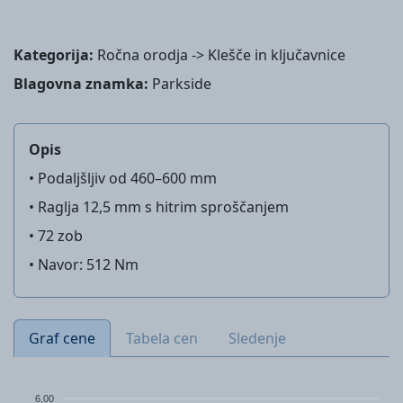
Kategorija:
Ročna orodja -> Klešče in ključavnice
Blagovna znamka:
Parkside
Opis
• Podaljšljiv od 460–600 mm
• Raglja 12,5 mm s hitrim sproščanjem
• 72 zob
• Navor: 512 Nm
Graf cene
Tabela cen
Sledenje
6,00