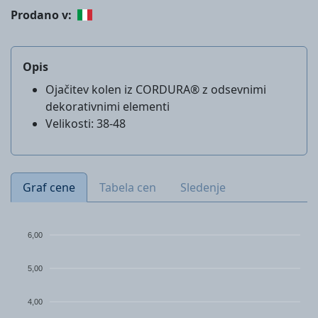
Prodano v:
Opis
Ojačitev kolen iz CORDURA® z odsevnimi
dekorativnimi elementi
Velikosti: 38-48
Graf cene
Tabela cen
Sledenje
6,00
5,00
4,00