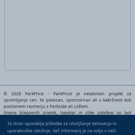
Ženske delovne hlače
© 2026 ParkPrice - ParkPrice je neodvisen projekt za
spremljanje cen. Ni povezan, sponzoriran ali v kakršnem koli
poslovnem razmerju s Parkside ali Lidlom.
Imena blagovnih znamk, logotipi in slike izdelkov so last
njihovih lastnikov in se uporabljajo izključno za prepoznavanje
Ta stran uporablja piškotke za izboljšanje delovanja in
analiziranih izdelkov.
uporabniške izkušnje. Več informacij je na voljo v naši
Prispevaj kavo
Politika zasebnosti
|
Pogoji uporabe
|
Nastavitve piškotkov