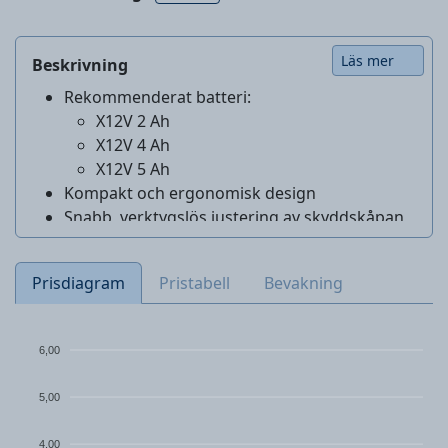
Läs mer
Beskrivning
Rekommenderat batteri:
X12V 2 Ah
X12V 4 Ah
X12V 5 Ah
Kompakt och ergonomisk design
Snabb, verktygslös justering av skyddskåpan
Enkelt skivbyte tack vare SPINDLE LOCK
Lämplig för vanliga skärskivor (Ø 76 mm)
Prisdiagram
Pristabell
Bevakning
Tomgångsvarvtal: 19000 varv/min
Skärskivediameter: 76 mm
Ingår i tillbehör: 1 skärskiva för icke-
6,00
järnmetaller, 1 insexnyckel
Detta fodral är tillverkat av 90 % återvunnen
5,00
plast
4,00