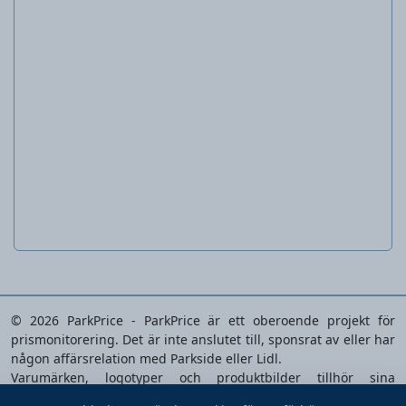
20 V vinkelslip
PWSA 20-Li C3
© 2026 ParkPrice - ParkPrice är ett oberoende projekt för
prismonitorering. Det är inte anslutet till, sponsrat av eller har
någon affärsrelation med Parkside eller Lidl.
Varumärken, logotyper och produktbilder tillhör sina
respektive ägare och används enbart för att identifiera de