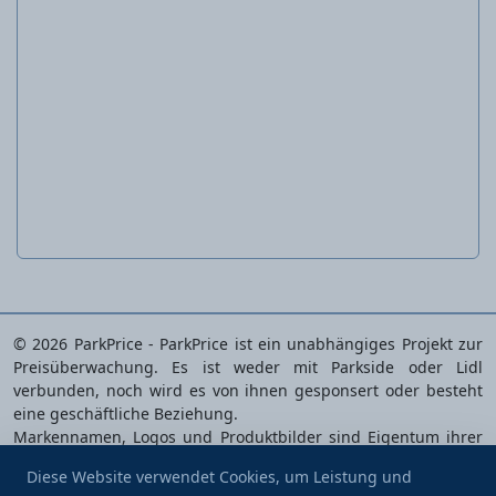
Holzöl
© 2026 ParkPrice - ParkPrice ist ein unabhängiges Projekt zur
Preisüberwachung. Es ist weder mit Parkside oder Lidl
verbunden, noch wird es von ihnen gesponsert oder besteht
eine geschäftliche Beziehung.
Markennamen, Logos und Produktbilder sind Eigentum ihrer
jeweiligen Inhaber und werden ausschließlich zur
Diese Website verwendet Cookies, um Leistung und
Identifizierung der analysierten Produkte verwendet.