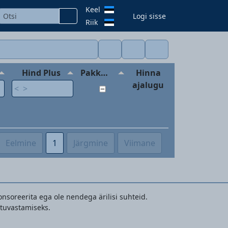
Keel
Logi sisse
Riik
Hind Plus
Pakkumine
Hinna
ajalugu
Eelmine
1
Järgmine
Viimane
onsoreerita ega ole nendega ärilisi suhteid.
 tuvastamiseks.