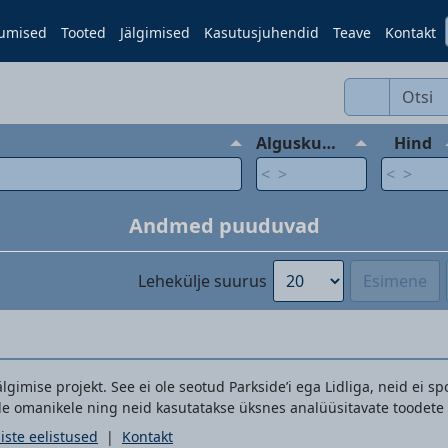
umised
Tooted
Jälgimised
Kasutusjuhendid
Teave
Kontakt
Alguskuupäev
Hind
Andmed puuduvad
Lehekülje suurus
Esimene
gimise projekt. See ei ole seotud Parkside’i ega Lidliga, neid ei sp
e omanikele ning neid kasutatakse üksnes analüüsitavate toodete
iste eelistused
|
Kontakt