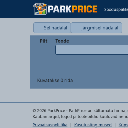
Sooduspakk
Sel nädalal
Järgmisel nädalal
Pilt
Toode
Kuvatakse
0
rida
© 2026 ParkPrice - ParkPrice on sõltumatu hinnajäl
Kaubamärgid, logod ja tootepildid kuuluvad nend
Privaatsuspoliitika
|
Kasutustingimused
|
Küps