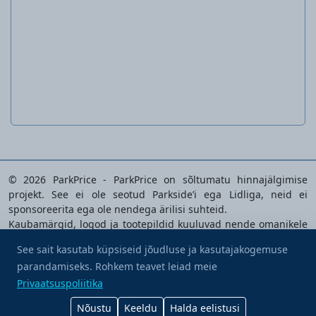
Aiatossud naistele või meestele
© 2026 ParkPrice - ParkPrice on sõltumatu hinnajälgimise
projekt. See ei ole seotud Parkside’i ega Lidliga, neid ei
sponsoreerita ega ole nendega ärilisi suhteid.
Kaubamärgid, logod ja tootepildid kuuluvad nende omanikele
ning neid kasutatakse üksnes analüüsitavate toodete
See sait kasutab küpsiseid jõudluse ja kasutajakogemuse
tuvastamiseks.
parandamiseks. Rohkem teavet leiad meie
Osta mulle kohv
Privaatsuspoliitika
|
Kasutustingimused
|
Küpsiste
Privaatsuspoliitika
eelistused
|
Kontakt
Nõustu
Keeldu
Halda eelistusi