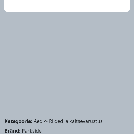
Kategooria:
Aed -> Riided ja kaitsevarustus
Bränd:
Parkside