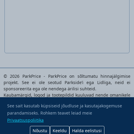
Meeste või naiste särk või püksid
© 2026 ParkPrice - ParkPrice on sõltumatu hinnajälgimise
projekt. See ei ole seotud Parkside’i ega Lidliga, neid ei
sponsoreerita ega ole nendega ärilisi suhteid.
Kaubamärgid, logod ja tootepildid kuuluvad nende omanikele
ning neid kasutatakse üksnes analüüsitavate toodete
See sait kasutab küpsiseid jõudluse ja kasutajakogemuse
tuvastamiseks.
parandamiseks. Rohkem teavet leiad meie
Osta mulle kohv
Privaatsuspoliitika
|
Kasutustingimused
|
Küpsiste
Privaatsuspoliitika
eelistused
|
Kontakt
Nõustu
Keeldu
Halda eelistusi