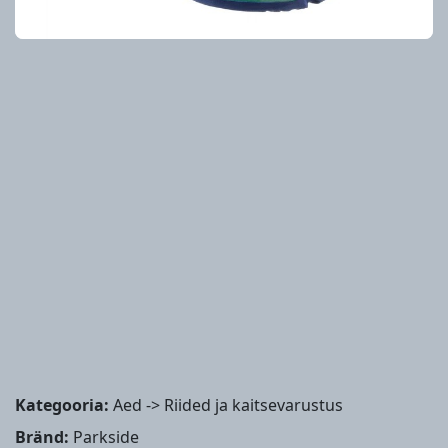
Kategooria:
Aed -> Riided ja kaitsevarustus
Bränd:
Parkside