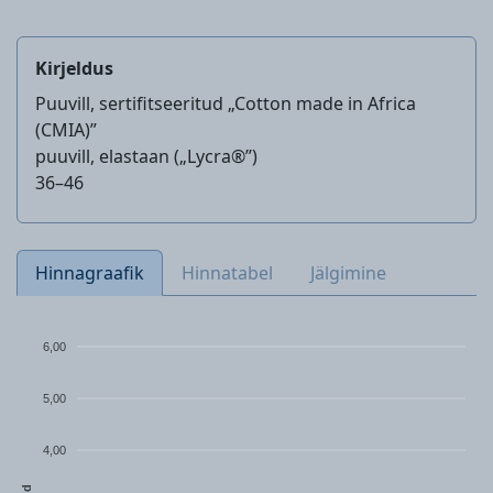
Kirjeldus
Puuvill, sertifitseeritud „Cotton made in Africa
(CMIA)”
puuvill, elastaan („Lycra®”)
36–46
Hinnagraafik
Hinnatabel
Jälgimine
6,00
5,00
4,00