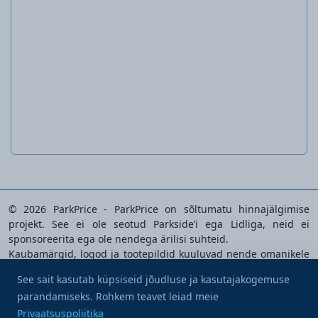
Naiste tööpüksid
© 2026 ParkPrice - ParkPrice on sõltumatu hinnajälgimise
projekt. See ei ole seotud Parkside’i ega Lidliga, neid ei
sponsoreerita ega ole nendega ärilisi suhteid.
Kaubamärgid, logod ja tootepildid kuuluvad nende omanikele
ning neid kasutatakse üksnes analüüsitavate toodete
See sait kasutab küpsiseid jõudluse ja kasutajakogemuse
tuvastamiseks.
parandamiseks. Rohkem teavet leiad meie
Osta mulle kohv
Privaatsuspoliitika
|
Kasutustingimused
|
Küpsiste
Privaatsuspoliitika