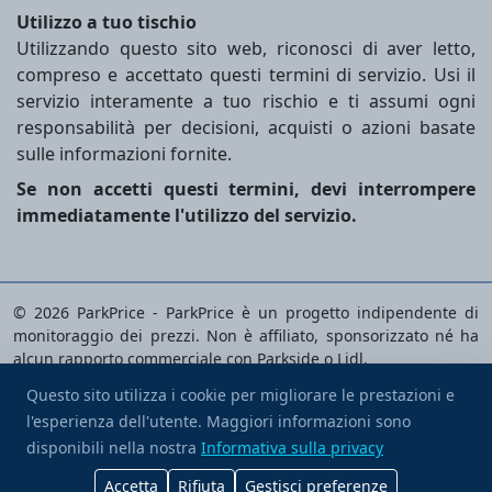
Utilizzo a tuo tischio
Utilizzando questo sito web, riconosci di aver letto,
compreso e accettato questi termini di servizio. Usi il
servizio interamente a tuo rischio e ti assumi ogni
responsabilità per decisioni, acquisti o azioni basate
sulle informazioni fornite.
Se non accetti questi termini, devi interrompere
immediatamente l'utilizzo del servizio.
© 2026 ParkPrice - ParkPrice è un progetto indipendente di
monitoraggio dei prezzi. Non è affiliato, sponsorizzato né ha
alcun rapporto commerciale con Parkside o Lidl.
I marchi, i loghi e le immagini dei prodotti sono di proprietà
Questo sito utilizza i cookie per migliorare le prestazioni e
dei rispettivi proprietari e vengono utilizzati esclusivamente
l'esperienza dell'utente. Maggiori informazioni sono
Sostienimi
per identificare i prodotti analizzati.
disponibili nella nostra
Informativa sulla privacy
Informativa sulla privacy
|
Termini di servizio
|
Preferenze
cookie
|
Contattaci
Accetta
Rifiuta
Gestisci preferenze