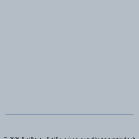
Cricchetto telescopico, 1 o 2 pezzi
© 2026 ParkPrice - ParkPrice è un progetto indipendente di