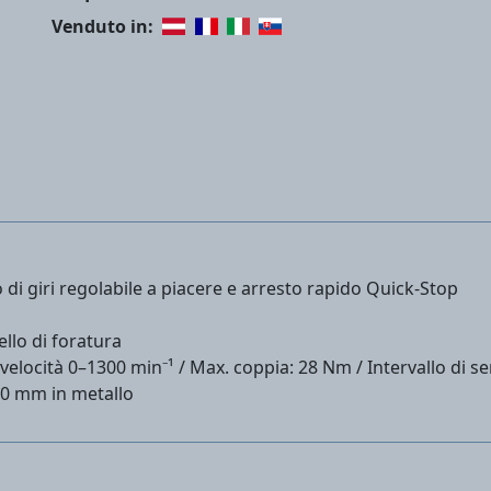
Venduto in:
di giri regolabile a piacere e arresto rapido Quick-Stop
vello di foratura
a velocità 0–1300 min⁻¹ / Max. coppia: 28 Nm / Intervallo di
10 mm in metallo
cabatterie a marchio PARKSIDE®