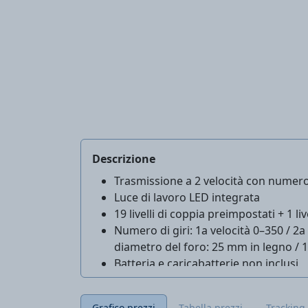
Descrizione
Trasmissione a 2 velocità con numero 
Luce di lavoro LED integrata
19 livelli di coppia preimpostati + 1 li
Numero di giri: 1a velocità 0–350 / 2
diametro del foro: 25 mm in legno / 
Batteria e caricabatterie non inclusi
Compatibile solo con batterie e cari
Grafico prezzi
Tabella prezzi
Tracking