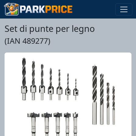
Set di punte per legno
(IAN 489277)