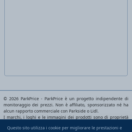
Set di punte da trapano per legno
© 2026 ParkPrice - ParkPrice è un progetto indipendente di
monitoraggio dei prezzi. Non è affiliato, sponsorizzato né ha
alcun rapporto commerciale con Parkside o Lidl.
I marchi, i loghi e le immagini dei prodotti sono di proprietà
dei rispettivi proprietari e vengono utilizzati esclusivamente
Questo sito utilizza i cookie per migliorare le prestazioni e
per identificare i prodotti analizzati.