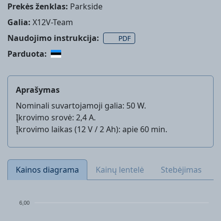
Prekės ženklas:
Parkside
Galia:
X12V-Team
Naudojimo instrukcija:
PDF
Parduota:
Aprašymas
Nominali suvartojamoji galia: 50 W.
Įkrovimo srovė: 2,4 A.
Įkrovimo laikas (12 V / 2 Ah): apie 60 min.
Kainos diagrama
Kainų lentelė
Stebėjimas
6,00