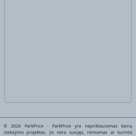
Įkroviklis 12 V 2,4 A
PLGK 12 A3
© 2026 ParkPrice - ParkPrice yra nepriklausomas kainų
stebėjimo projektas. Jis nėra susijęs, remiamas ar turintis