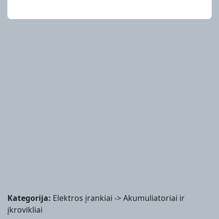
Kategorija:
Elektros įrankiai -> Akumuliatoriai ir
įkrovikliai