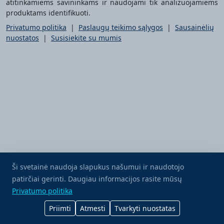
atitinkamiems savininkams ir naudojami tik analizuojamiems
produktams identifikuoti.
Privatumo politika
|
Paslaugų teikimo sąlygos
|
Sausainėlių
nuostatos
|
Susisiekite su mumis
Ši svetainė naudoja slapukus našumui ir naudotojo
patirčiai gerinti. Daugiau informacijos rasite mūsų
Nupirk man kavos
Privatumo politika
Priimti
Atmesti
Tvarkyti nuostatas