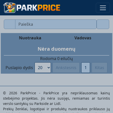
Nuotrauka
Vadovas
Nėra duomenų
Rodoma
0
eilučių
Puslapio dydis
Ankstesnis
1
Kitas
© 2026 ParkPrice - ParkPrice yra nepriklausomas kainų
stebėjimo projektas. Jis nėra susijęs, remiamas ar turintis
verslo santykių su Parkside ar Lidl.
Prekių ženklai, logotipai ir produktų nuotraukos priklauso jų