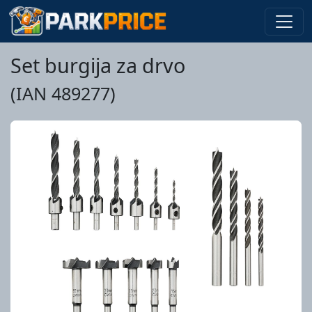
Set burgija za drvo
(IAN 489277)