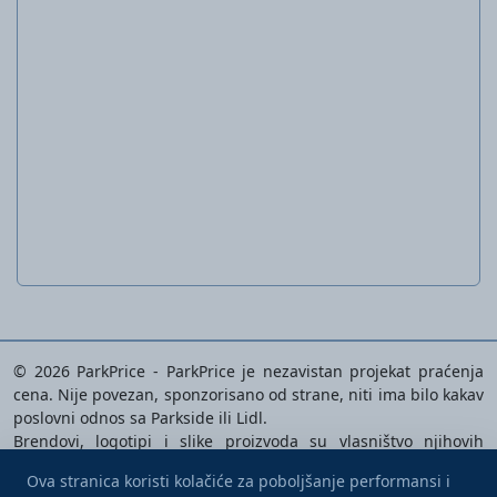
Set burgija za drvo
© 2026 ParkPrice - ParkPrice je nezavistan projekat praćenja
cena. Nije povezan, sponzorisano od strane, niti ima bilo kakav
poslovni odnos sa Parkside ili Lidl.
Brendovi, logotipi i slike proizvoda su vlasništvo njihovih
odgovarajućih vlasnika i koriste se isključivo za identifikaciju
Ova stranica koristi kolačiće za poboljšanje performansi i
analiziranih proizvoda.