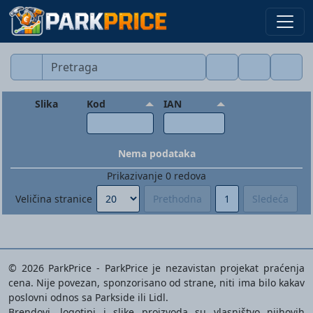
Slika
Kod
IAN
Nema podataka
Prikazivanje
0
redova
Veličina stranice
Prethodna
1
Sledeća
© 2026 ParkPrice - ParkPrice je nezavistan projekat praćenja
cena. Nije povezan, sponzorisano od strane, niti ima bilo kakav
poslovni odnos sa Parkside ili Lidl.
Brendovi, logotipi i slike proizvoda su vlasništvo njihovih