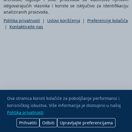
odgovarajućih vlasnika i koriste se isključivo za identifikaciju
analiziranih proizvoda.
Politika privatnosti
|
Uslovi korišćenja
|
Preferencije kolačića
|
Kontaktirajte nas
Ova stranica koristi kolačiće za poboljšanje performansi i
korisničkog iskustva. Više informacija je dostupno u našoj
Kupite mi kafu
Politika privatnosti
Prihvatiti
Odbiti
Upravljajte preferencijama