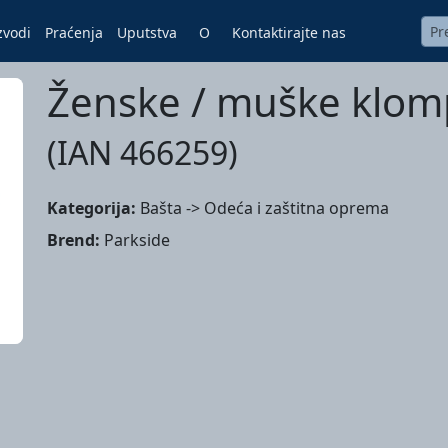
zvodi
Praćenja
Uputstva
O
Kontaktirajte nas
Ženske / muške klo
(IAN 466259)
Kategorija:
Bašta -> Odeća i zaštitna oprema
Brend:
Parkside