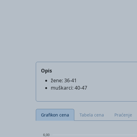
Opis
žene: 36-41
muškarci: 40-47
Grafikon cena
Tabela cena
Praćenje
6,00