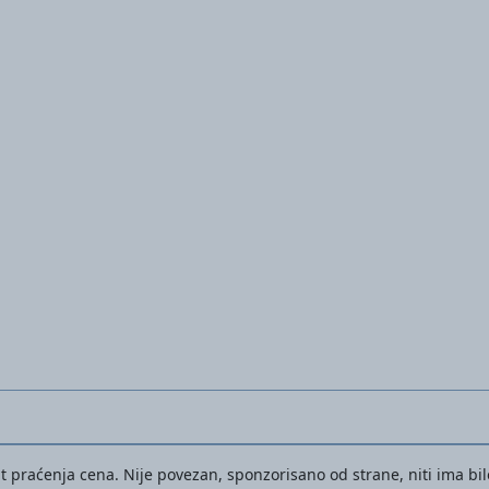
Ženske klompe za baštu
t praćenja cena. Nije povezan, sponzorisano od strane, niti ima bilo