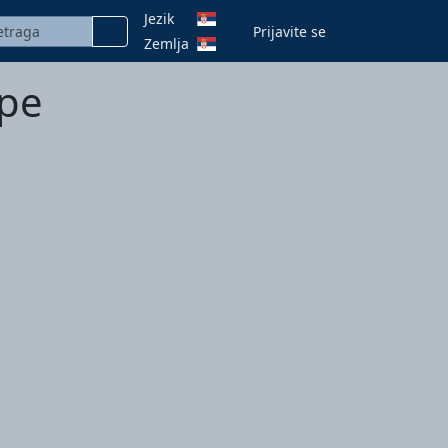
Jezik
Prijavite se
Zemlja
mpe