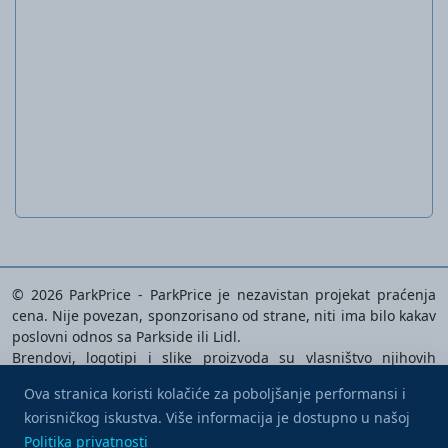
Radne farmerke
© 2026 ParkPrice - ParkPrice je nezavistan projekat praćenja
cena. Nije povezan, sponzorisano od strane, niti ima bilo kakav
poslovni odnos sa Parkside ili Lidl.
Brendovi, logotipi i slike proizvoda su vlasništvo njihovih
odgovarajućih vlasnika i koriste se isključivo za identifikaciju
Ova stranica koristi kolačiće za poboljšanje performansi i
analiziranih proizvoda.
korisničkog iskustva. Više informacija je dostupno u našoj
Kupite mi kafu
Politika privatnosti
|
Uslovi korišćenja
|
Preferencije kolačića
Politika privatnosti