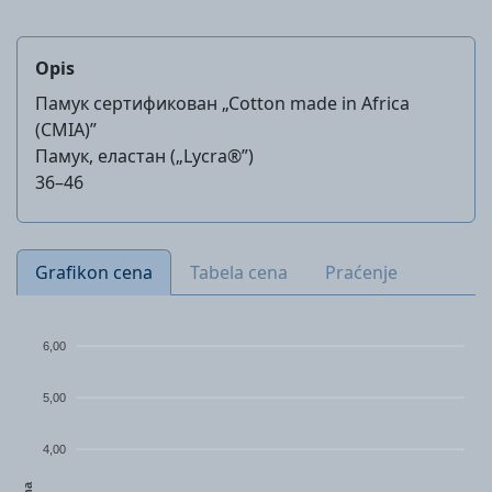
Opis
Памук сертификован „Cotton made in Africa
(CMIA)”
Памук, еластан („Lycra®”)
36–46
Grafikon cena
Tabela cena
Praćenje
6,00
5,00
4,00