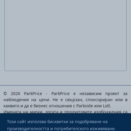
Ударен перфоратор
PBH 1050 D4
© 2026 ParkPrice - ParkPrice е независим проект за
наблюдение на цени. Не е свързан, спонсориран или в
каквито и да е бизнес отношения с Parkside или Lidl.
Имената на марки, логата и продуктовите изображения са
собственост на съответните им притежатели и се използват
Този сайт използва бисквитки за подобряване на
единствено за идентифициране на анализираните
производителността и потребителското изживяване.
продукти.