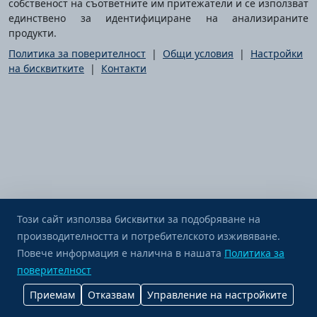
собственост на съответните им притежатели и се използват
единствено за идентифициране на анализираните
продукти.
Политика за поверителност
|
Общи условия
|
Настройки
на бисквитките
|
Контакти
Този сайт използва бисквитки за подобряване на
производителността и потребителското изживяване.
Повече информация е налична в нашата
Почерпи ме с кафе
Политика за
поверителност
Приемам
Отказвам
Управление на настройките