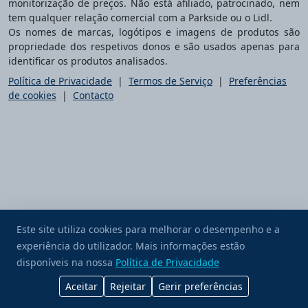
monitorização de preços. Não está afiliado, patrocinado, nem
tem qualquer relação comercial com a Parkside ou o Lidl.
Os nomes de marcas, logótipos e imagens de produtos são
propriedade dos respetivos donos e são usados apenas para
identificar os produtos analisados.
Política de Privacidade
|
Termos de Serviço
|
Preferências
de cookies
|
Contacto
Este site utiliza cookies para melhorar o desempenho e a
experiência do utilizador. Mais informações estão
Ofereça-me um café
disponíveis na nossa
Política de Privacidade
Aceitar
Rejeitar
Gerir preferências