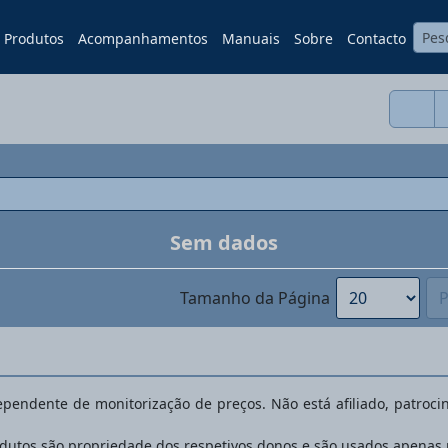
Produtos
Acompanhamentos
Manuais
Sobre
Contacto
Sem dados
Tamanho da Página
P
dependente de monitorização de preços. Não está afiliado, patroc
utos são propriedade dos respetivos donos e são usados apenas pa