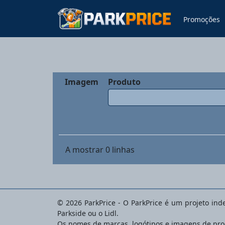
Promoções
Imagem
Produto
A mostrar
0
linhas
© 2026 ParkPrice - O ParkPrice é um projeto in
Parkside ou o Lidl.
Os nomes de marcas, logótipos e imagens de prod