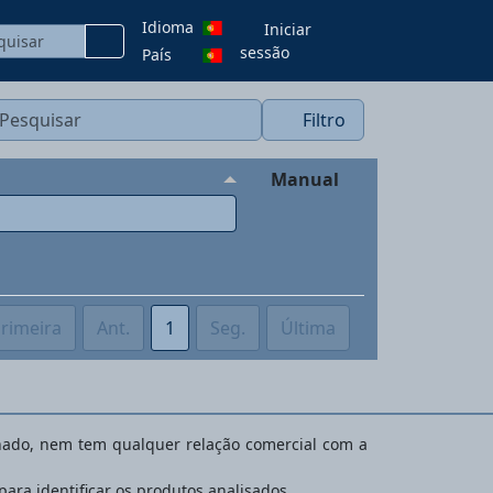
Idioma
Iniciar
sessão
País
Filtro
Manual
rimeira
Ant.
1
Seg.
Última
inado, nem tem qualquer relação comercial com a
ra identificar os produtos analisados.