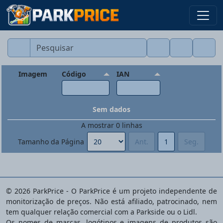
Imagem
Código
IAN
Sem dados
A mostrar
0
linhas
Tamanho da Página
Ant.
1
Seg.
© 2026 ParkPrice - O ParkPrice é um projeto independente de
monitorização de preços. Não está afiliado, patrocinado, nem
tem qualquer relação comercial com a Parkside ou o Lidl.
Os nomes de marcas, logótipos e imagens de produtos são