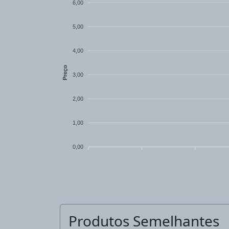
6,00
Esta mala é composta por plástico 90
5,00
4,00
Preço
3,00
2,00
1,00
0,00
Produtos Semelhantes